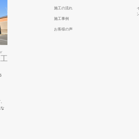
施工の流れ
施工事例
お客様の声
6
市、
敵な